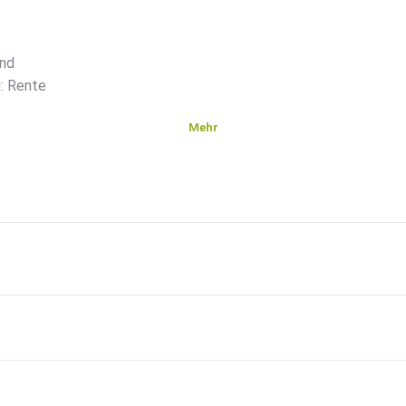
und
: Rente
Mehr
on
ng -
eten vom