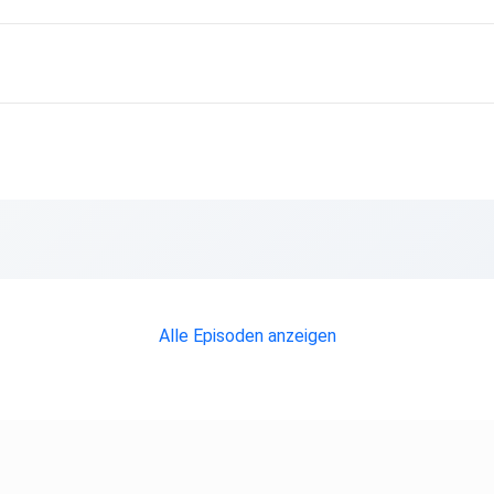
azu der
Alle Episoden anzeigen
en