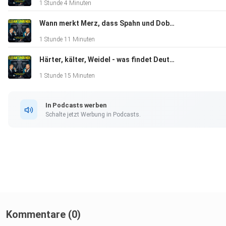
1 Stunde 4 Minuten
Wann merkt Merz, dass Spahn und Dobrindt regieren?
Frank empfiehlt die Cicero-Trilogie von Robert Harris
1 Stunde 11 Minuten
Härter, kälter, Weidel - was findet Deutschland an der Anti-Mutti?
Der MutMachPodcast mit Paul, Suse und Hajo Schumacher. D
1 Stunde 15 Minuten
kostenlose Newsletter. Hier gleich abonnieren
In Podcasts werben
Schalte jetzt Werbung in Podcasts.
Christas Reise - das Spezial vom MutMachPodcast
Hier gibts Saskia Esken an der Gitarre und die beiden Elefant
als Video
Aufgemerkt! Sie sind bedeutende/r PolitikerIn und haben
Kommentare (0)
Kleinkunsttalente akustischer Art? Bewerbungen bitte via