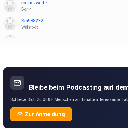
meinezweite
Berlin
Hosted on Acast. See acast.com/privacy for more informatio
Sm988232
Walsrode
wivvnbqf
Stapelulle
Köln
orlandoria
Nürnberg
Bleibe beim Podcasting auf de
Gwido
Schließe Dich 26.000+ Menschen an. Erhalte interessante Fak
Königs Wusterhausen
WoKro
Zur Anmeldung
Dresden