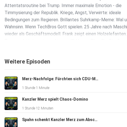
Attentatsroutine bei Trump. Immer maximale Emotion - die
Timmysierung der Republik. Kriege, Angst, Verwirrte: ideale
Bedingungen zum Regieren. Brillantes Suhrkamp-Meme: Wal 
Wahnsinn. Wenn TechBros Gott spielen. 25 Jahre nach Maschi
wieder als Geschäftsmodell. Frank zeigt einen Holzelefanten.
Trump schützt uns immerhin vor JD Vance. Plus: Die Straße v
Hormuz ist gesperrt, und wir streichen das Hautkrebs-Screeni
wie Reform nicht geht. Folge 49.
Weitere Episoden
Shownotes:
Merz-Nachfolge: Fürchten sich CDU-Männer vor Ursula von der Leyen?
1 Stunde 1 Minute
Elefantenrunde bei Instagram
Kanzler Merz spielt Chaos-Domino
1 Stunde 12 Minuten
Hajo empfiehlt Heike Behrend über Gustaf Nagel, den Proph
Spahn schenkt Kanzler Merz zum Abschied die Macht
Arendsee