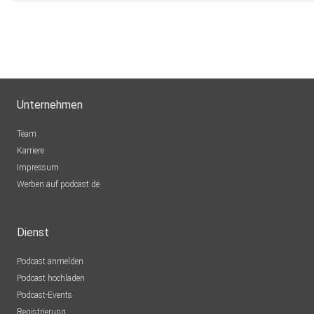
WeStolz
Münster
shaedster
Berlin
DerVinsi
Unternehmen
Steinheim-Vinsebeck
Team
rqoid2os
Karriere
Impressum
AnneSteiger
Werben auf podcast.de
Würzburg
Bwegenk
Dienst
Versmold
Podcast anmelden
AKAle
Podcast hochladen
Podcast-Events
Registrierung