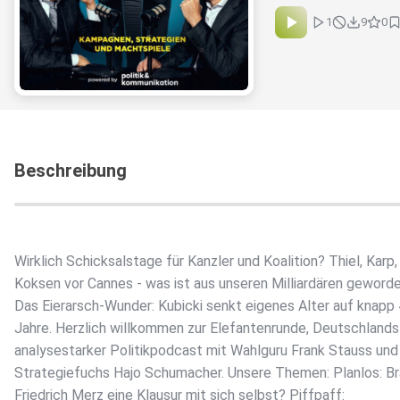
1
9
0
Beschreibung
Wirklich Schicksalstage für Kanzler und Koalition? Thiel, Karp,
Koksen vor Cannes - was ist aus unseren Milliardären geword
Das Eierarsch-Wunder: Kubicki senkt eigenes Alter auf knapp 
Jahre. Herzlich willkommen zur Elefantenrunde, Deutschlands
analysestarker Politikpodcast mit Wahlguru Frank Stauss und
Strategiefuchs Hajo Schumacher. Unsere Themen: Planlos: B
Friedrich Merz eine Klausur mit sich selbst? Piffpaff: