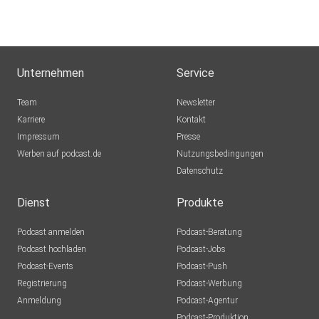
Unternehmen
Service
Team
Newsletter
Karriere
Kontakt
Impressum
Presse
Werben auf podcast.de
Nutzungsbedingungen
Datenschutz
Dienst
Produkte
Podcast anmelden
Podcast-Beratung
Podcast hochladen
Podcast-Jobs
Podcast-Events
Podcast-Push
Registrierung
Podcast-Werbung
Anmeldung
Podcast-Agentur
Podcast-Produktion