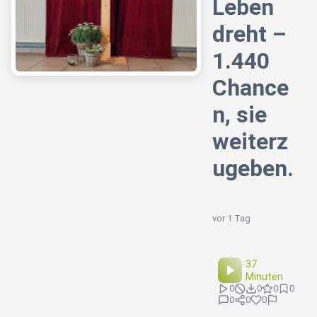
Leben
dreht –
1.440
Chance
n, sie
weiterz
ugeben.
vor 1 Tag
37
Minuten
0
0
0
0
0
0
0