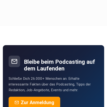
Bleibe beim Podcasting auf
dem Laufenden
Schließe Dich 26.000+ Menschen an. Erhalte
interessante Fakten über das Podcasting, Tipps der
Redaktion, Job-Angebote, Events und mehr.
Zur Anmeldung