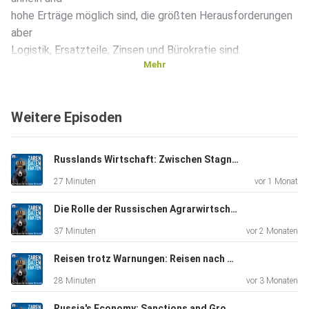
hohe Erträge möglich sind, die größten Herausforderungen
aber
Logistik, Ersatzteile, Zinsen und Bürokratie sind.
Mehr
Weitere Episoden
Russlands Wirtschaft: Zwischen Stagnation und Rezession (Gast: Prof. Alexander Libman)
27 Minuten
vor 1 Monat
Die Rolle der Russischen Agrarwirtschaft in der Welt (Gast: Klaus John)
37 Minuten
vor 2 Monaten
Reisen trotz Warnungen: Reisen nach Russland 2026 (Gast: Karsten Packeiser)
28 Minuten
vor 3 Monaten
Russia's Economy: Sanctions and Growth Prospects (Guest: Prof. Jacques Sapir)