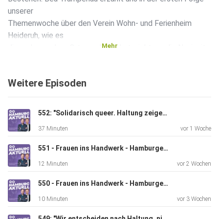
unserer
Themenwoche über den Verein Wohn- und Ferienheim
Heideruh, wie es
Mehr
dieser besondere Ort geschafft hat, nicht nur die Nazizeit,
sondern auch die Nachkriegswirren zu überstehen.
Weitere Episoden
552: "Solidarisch queer. Haltung zeigen – für eine Zukunft ohne Angst!" Die Pride Week 2026
37 Minuten
vor 1 Woche
551 - Frauen ins Handwerk - Hamburger Handwerkskammer hilft! Teil 2
12 Minuten
vor 2 Wochen
550 - Frauen ins Handwerk - Hamburger Handwerkskammer hilft!
10 Minuten
vor 3 Wochen
549: "Wir entscheiden nach Haltung, nicht nach Taten" Maren Michels vom Hamburger Fürsorgeverein im Talk