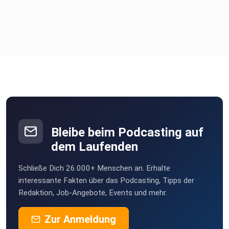
Bleibe beim Podcasting auf
dem Laufenden
Schließe Dich 26.000+ Menschen an. Erhalte
interessante Fakten über das Podcasting, Tipps der
Redaktion, Job-Angebote, Events und mehr.
Zur Anmeldung