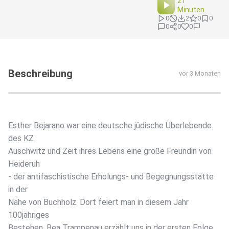
21
Minuten
0
2
0
0
0
0
0
Beschreibung
vor 3 Monaten
Esther Bejarano war eine deutsche jüdische Überlebende
des KZ
Auschwitz und Zeit ihres Lebens eine große Freundin von
Heideruh
- der antifaschistische Erholungs- und Begegnungsstätte
in der
Nähe von Buchholz. Dort feiert man in diesem Jahr
100jähriges
Bestehen. Bea Trampenau erzählt uns in der ersten Folge