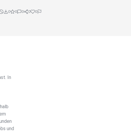
0
0
0
0
0
st. In
halb
dem
sunden
obs und