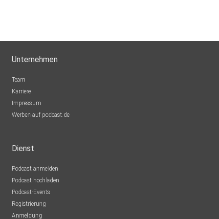
Unternehmen
Team
Karriere
Impressum
Werben auf podcast.de
Dienst
Podcast anmelden
Podcast hochladen
Podcast-Events
Registrierung
Anmeldung