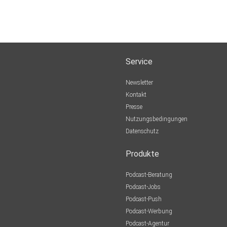
Service
Newsletter
Kontakt
Presse
Nutzungsbedingungen
Datenschutz
Produkte
Podcast-Beratung
Podcast-Jobs
Podcast-Push
Podcast-Werbung
Podcast-Agentur