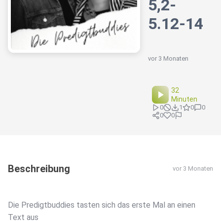
5,2-
5.12-14
vor 3 Monaten
32
Minuten
0
1
0
0
0
0
Beschreibung
vor 3 Monaten
Die Predigtbuddies tasten sich das erste Mal an einen
Text aus