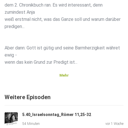
dem 2. Chronikbuch ran. Es wird interessant, denn
zumindest Anja
weiß erstmal nicht, was das Ganze soll und warum darüber
predigen...
Aber dann: Gott ist gütig und seine Barmherzigkeit währet
ewig -
wenn das kein Grund zur Predigt ist...
Mehr
Viel Freude beim Hören der Folge und schreibt uns gern,
wenn Ihr
Weitere Episoden
eine schöne Idee habt, wie der "Gesang mit einer Stimme"
auch mit
"nicht-Chor-Sänger:innen" umzusetzen sein kann.
5.40_Israelsonntag_Römer 11,25-32
54 Minuten
vor 1 Woche