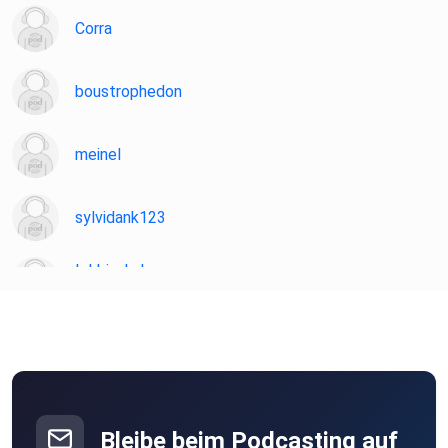
Corra
boustrophedon
meinel
sylvidank123
Ichbinshaha
Rosenheim
mtoakf2z
kucyvls8
Bleibe beim Podcasting auf