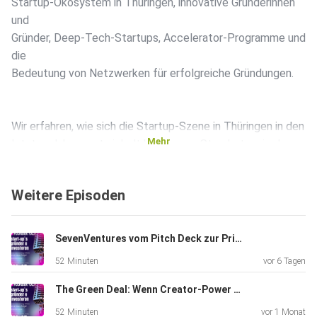
Startup-Ökosystem in Thüringen, innovative Gründerinnen
und
Gründer, Deep-Tech-Startups, Accelerator-Programme und
die
Bedeutung von Netzwerken für erfolgreiche Gründungen.
Wir erfahren, wie sich die Startup-Szene in Thüringen in den
Mehr
letzten Jahren entwickelt hat, warum Standorte wie Jena,
Erfurt
und das Thüringer Innovationsökosystem für Technologie-
Weitere Episoden
Startups
immer spannender werden und welche Rolle Hochschulen,
Inkubatoren, Förderprogramme und Investoren dabei
SevenVentures vom Pitch Deck zur Primetime
spielen.
52 Minuten
vor 6 Tagen
The Green Deal: Wenn Creator-Power zu Startup-Kapital wird
Ein besonderer Fokus liegt auf den Investor Days
52 Minuten
vor 1 Monat