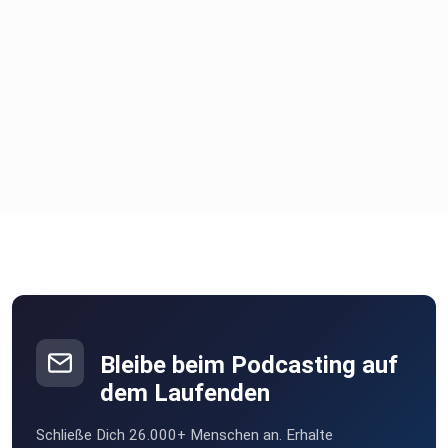
#StartupValley #StartupPodcast #InvestorDaysThüringen
#InvestorDays #Startups #StartupSzene #Thüringen
#Innovation
#DeepTech #MedTech #Photonik #Gründen
#Gründerinnen #Gründer
#StartupFörderung #Accelerator #Investoren
#Investment
#VentureCapital #StartupÖkosystem #Entrepreneurship
#Jena #Erfurt
#TechStartups #Netzwerken
Bleibe beim Podcasting auf
dem Laufenden
Schließe Dich 26.000+ Menschen an. Erhalte