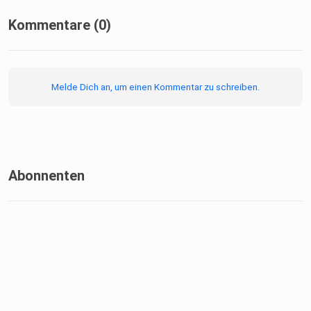
Startup-Alltag sind?
Kommentare (0)
Themen der Folge:
Startup-Szene Thüringen, Investor Days Thüringen, Deep
Melde Dich an, um einen Kommentar zu schreiben.
Tech,
MedTech, Photonik, Accelerator, Startup-Förderung,
Gründung,
Investment, Innovation, Netzwerken und Tipps für Gründer.
Abonnenten
Jetzt reinhören und mehr über Startups, Investoren und
Innovationen aus Thüringen erfahren.