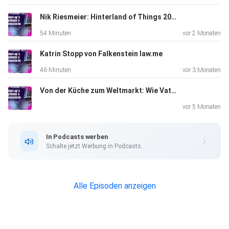
Thüringen, die bereits zum elften Mal stattfinden. Dana
und Andreas erklären, wie sich Startups bewerben können,
Nik Riesmeier: Hinterland of Things 2026
welche
54 Minuten
vor 2 Monaten
Chancen das Event für Gründer, Investorinnen, Investoren
und das
Katrin Stopp von Falkenstein law.me
Innovationsnetzwerk bietet und warum Matchmaking,
46 Minuten
vor 3 Monaten
Sichtbarkeit
Von der Küche zum Weltmarkt: Wie Vater & Sohn mit KI Sprachbarrieren im Video brechen
und persönliche Kontakte entscheidend für Wachstum und
Finanzierung sind.
vor 5 Monaten
In Podcasts werben
Außerdem gibt es wertvolle Tipps für Gründerinnen und
Schalte jetzt Werbung in Podcasts.
Gründer:
Wie kommuniziert man komplexe Technologien
verständlich? Warum
Alle Episoden anzeigen
ist ein starkes, diverses Team so wichtig? Und weshalb
schnelle
Reflexion und Feedbackfähigkeit echte Erfolgsfaktoren im