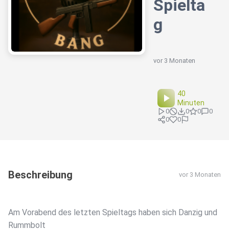
Spielta
g
vor 3 Monaten
40
Minuten
0
0
0
0
0
0
Beschreibung
vor 3 Monaten
Am Vorabend des letzten Spieltags haben sich Danzig und
Rummbolt