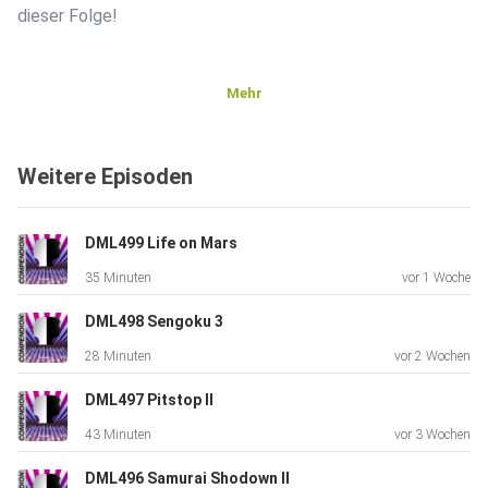
dieser Folge!
Mehr
Weitere Episoden
DML499 Life on Mars
35 Minuten
vor 1 Woche
DML498 Sengoku 3
28 Minuten
vor 2 Wochen
DML497 Pitstop II
43 Minuten
vor 3 Wochen
DML496 Samurai Shodown II