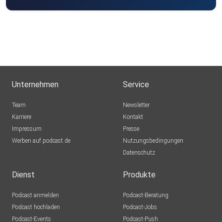
Unternehmen
Service
Team
Newsletter
Karriere
Kontakt
Impressum
Presse
Werben auf podcast.de
Nutzungsbedingungen
Datenschutz
Dienst
Produkte
Podcast anmelden
Podcast-Beratung
Podcast hochladen
Podcast-Jobs
Podcast-Events
Podcast-Push