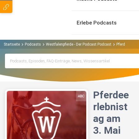
Erlebe Podcasts
Startseite
Podcasts
Westfalenpferde - Der Podcast Podcast
Pferdeerlebni
Pferdee
rlebnist
ag am
3. Mai