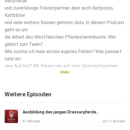
Reitpferde
und zuverlässige Freizeitpartner, aber auch Reitponys,
Kaltblüter
und viele weitere Rassen gehören dazu. In diesem Podcast
geht es um
die Arbeit des Westfälischen Pferdestammbuchs: Wer
gehört zum Team?
Wie züchte ich mein erstes eigenes Fohlen? Was passiert
rund um
eine Auktion? Wir freuen uns auf viele Gesprächspartner
Mehr
rund um die
Themen Pferdezucht, Reitsport und Auktionen und wir
nehmen euch mit
Weitere Episoden
hinter die Kulissen unserer täglichen Arbeit.
Ausbildung des jungen Dressurpferdes – Zukunft des Jungpferdesports
51 Minuten
vor 11 Stunden