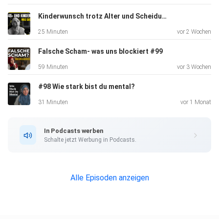
Kinderwunsch trotz Alter und Scheidungen #100
25 Minuten
vor 2 Wochen
In dieser Folge geht es um Bitcoin:
Falsche Scham- was uns blockiert #99
59 Minuten
vor 3 Wochen
Wieso ist es so wertvoll?
#98 Wie stark bist du mental?
31 Minuten
vor 1 Monat
Ist es steuerfrei?
In Podcasts werben
Schalte jetzt Werbung in Podcasts.
Wie sicher ist es?
Alle Episoden anzeigen
Welche Vor- und Nachteile hat es?