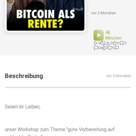
vor 3 Monaten
48
Minuten
0
0
0
0
0
0
0
Beschreibung
vor 3 Monaten
Salam ihr Lieben,
unser Workshop zum Thema "gute Vorbereitung auf