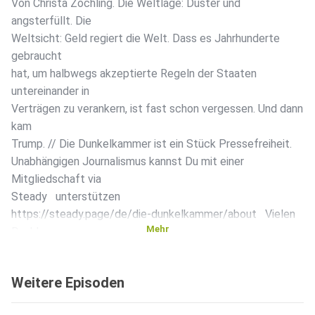
Von Christa Zöchling. Die Weltlage: Düster und
angsterfüllt. Die
Weltsicht: Geld regiert die Welt. Dass es Jahrhunderte
gebraucht
hat, um halbwegs akzeptierte Regeln der Staaten
untereinander in
Verträgen zu verankern, ist fast schon vergessen. Und dann
kam
Trump. // Die Dunkelkammer ist ein Stück Pressefreiheit.
Unabhängigen Journalismus kannst Du mit einer
Mitgliedschaft via
Steady unterstützen
https://steady.page/de/die-dunkelkammer/about Vielen
Mehr
Dank!
Michael Nikbakhsh im Namen des Dunkelkammer-Teams
Weitere Episoden