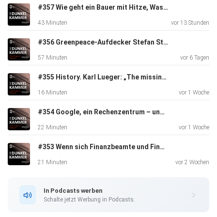
#357 Wie geht ein Bauer mit Hitze, Wassernot, Ernteausfällen um?
43 Minuten
vor 13 Stunden
#356 Greenpeace-Aufdecker Stefan Stadler über den burgenländischen Asbest-Skandal
57 Minuten
vor 6 Tagen
#355 History. Karl Lueger: „The missing image“
16 Minuten
vor 1 Woche
#354 Google, ein Rechenzentrum – und (keine) Politik
22 Minuten
vor 1 Woche
#353 Wenn sich Finanzbeamte und Finanzrichter vereinen
21 Minuten
vor 2 Wochen
In Podcasts werben
Schalte jetzt Werbung in Podcasts.