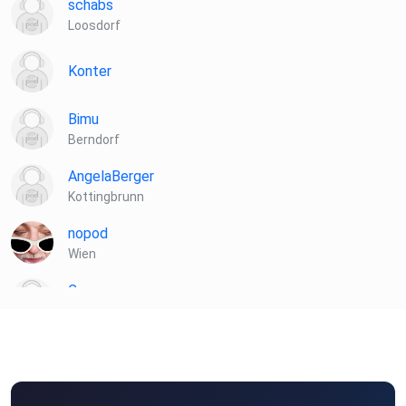
schabs
Loosdorf
Konter
Bimu
Berndorf
AngelaBerger
Kottingbrunn
nopod
Wien
Cosacosa
Hall In tirol
ctbve0sz
bilhaboom