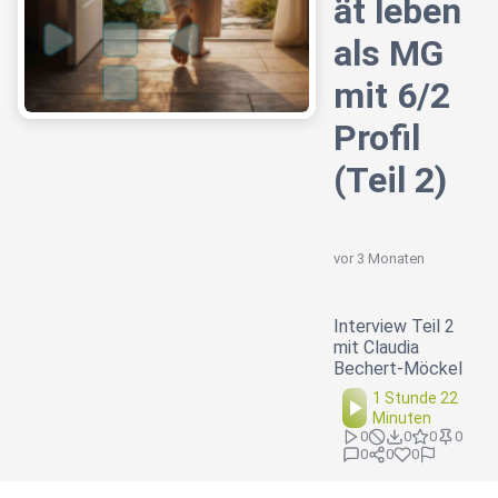
ät leben
als MG
mit 6/2
Profil
(Teil 2)
vor 3 Monaten
Interview Teil 2
mit Claudia
Bechert-Möckel
1 Stunde 22
Minuten
0
0
0
0
0
0
0