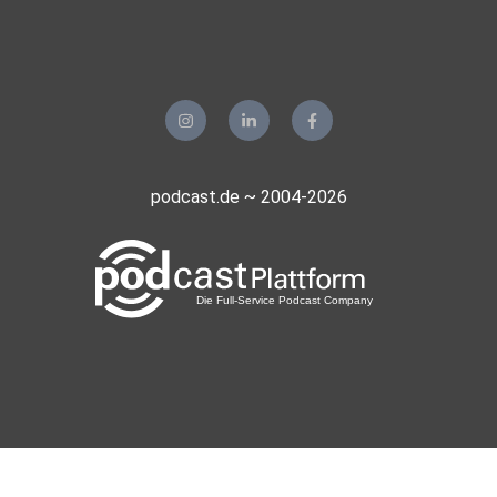
Whats App Kontakt:
http://wa.me/4917656758109
----------------------------------------- Die Human Design
Academy
by Barbara Peddinghaus ist ein renommiertes Lehrinstitut
der
internationalen Human Design Schule (IHDS)
podcast.de ~ 2004-2026