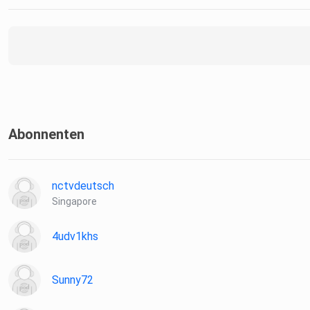
Abonnenten
nctvdeutsch
Singapore
4udv1khs
Sunny72