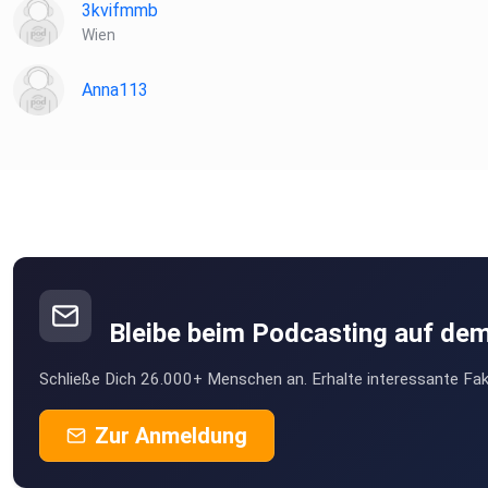
3kvifmmb
Wien
Anna113
Bleibe beim Podcasting auf de
Schließe Dich 26.000+ Menschen an. Erhalte interessante Fak
Zur Anmeldung