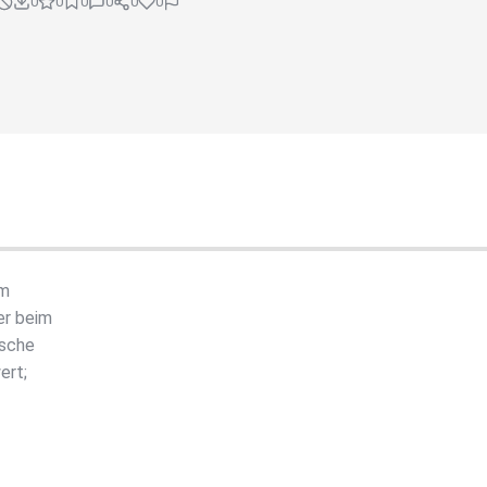
0
0
0
0
0
0
im
er beim
tsche
ert;