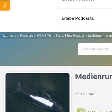
Erlebe Podcasts
Startseite
Podcasts
WDR 5 Töne, Texte, Bilder Podcast
Medienrummel um
Medienrum
vor 3 Monaten