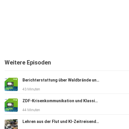
Weitere Episoden
Berichterstattung über Waldbrände und Gema vs. Suno AI
43 Minuten
ZDF-Krisenkommunikation und Klassismus im Journalismus
44 Minuten
Lehren aus der Flut und KI-Zeitreisende erzählen Geschichte neu