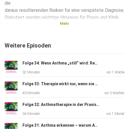
die
daraus resultierenden Risiken für eine verspätete Diagnose.
Diskutiert werden wichtige Hinweise für Praxis und Klinik,
Mehr
die
Rolle der High-Resolution-Computertomographie (HR-CT)
sowie die
Weitere Episoden
begrenzten, aber relevanten Therapieoptionen inklusive
antifibrotischer Behandlung und konsequentem
Management von
Folge 34: Wenn Asthma „still“ wird: Remission als Therapieziel
Komorbiditäten. Folge 29: CPFE – Wenn Fibrose und
32 Minuten
vor 1 Woche
Emphysem
gemeinsam die Lunge herausfordern
Folge 33: Therapie wirkt nur, wenn sie ankommt – Asthma‑Adhärenz im Praxisalltag
Themenschwerpunkte: •
40 Minuten
vor 3 Wochen
Krankheitsbild und Definition der CPFE • Diagnostische
Herausforderungen • Therapieansätze und Management
Folge 32: Asthmatherapie in der Praxis: wenn Stufenschema auf Realität trifft
von
36 Minuten
vor 1 Monat
Komorbiditäten • Prognose, Verlauf und interdisziplinäre
Versorgung
Folge 31: Asthma erkennen – warum Awareness der erste Therapieschritt ist