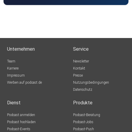
Unternehmen
Service
Team
Newsletter
Karriere
Kontakt
Impressum
Presse
Werben auf podcast.de
Nutzungsbedingungen
Datenschutz
Dienst
Produkte
Podcast anmelden
Podcast-Beratung
Podcast hochladen
Podcast-Jobs
Podcast-Events
Podcast-Push