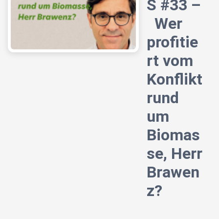
S #33 –
Wer
profitie
rt vom
Konflikt
rund
um
Biomas
se, Herr
Brawen
z?