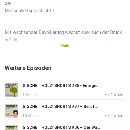
der
Menschheitsgeschichte.
Mit wachsender Bevölkerung wächst aber auch der Druck
auf die
Mehr
Ressourcen unseres Planeten – und damit der Konflikt
zwischen
Nutzung und Schutz, zum Beispiel unserer Wälder. NGOs,
Weitere Episoden
Politik
und Wirtschaft vertreten dabei oft gegensätzliche
Interessen.
G’SCHEITHOLZ! SHORTS #38 - Energieautarke Bauernhöfe mit Biodiesel & Agri-PV: Kann das funktionieren, Hr. Rathbauer?
7 Minuten
vor 2 Wochen
Auch die Biomassebranche steht im Zentrum solcher
G’SCHEITHOLZ! SHORTS #37 – Beruf mit Zukunft: Wie wird man eigentlich FörsterIn, Hr. DI Hintsteiner?
Auseinandersetzungen.
10 Minuten
vor 4 Wochen
G’SCHEITHOLZ! SHORTS #36 – Der Wald, unser grüner Schatz: wer sorgt für seinen Schutz, Frau DI Moser?