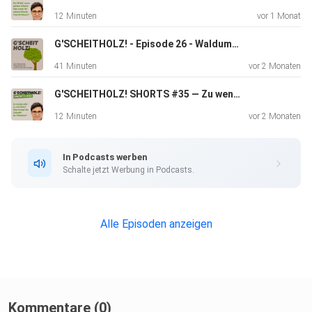
Wer profitiert von Kampagnen gegen Biomasse?
12 Minuten
vor 1 Monat
Welcher Logik folgen sie und
G'SCHEITHOLZ! - Episode 26 - Waldumbau, Klimaschutz und Energiewende – wie passt das zusammen?
41 Minuten
vor 2 Monaten
Welche Folgen hat das Lobbying für Politik und
G'SCHEITHOLZ! SHORTS #35 — Zu wenig oder zu viel Holz? Was bringt die Zukunft, Hr. Pfemeter?
Forstwirtschaft?
12 Minuten
vor 2 Monaten
In Podcasts werben
Für Aufklärung zu diesen Themen sorgt in dieser Folge Dr.
Schalte jetzt Werbung in Podcasts.
Christian Brawenz, Agrarattaché für Südosteuropa und
Buchautor.
Alle Episoden anzeigen
Gestaltung: Doris Obrecht
Kommentare (0)