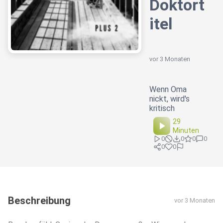
Doktort
itel
vor 3 Monaten
Wenn Oma
nickt, wird's
kritisch
29
Minuten
0
0
0
0
0
0
Beschreibung
vor 3 Monaten