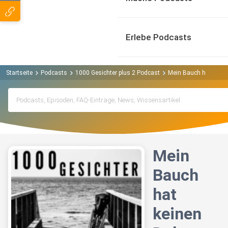
Erlebe Podcasts
Startseite
Podcasts
1000 Gesichter plus 2 Podcast
Mein Bauch hat keinen
Mein
Bauch
hat
keinen