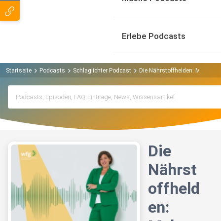
Erlebe Podcasts
Startseite
Podcasts
Schlaglichter Podcast
Die Nährstoffhelden: Mehr als 
Die
Nährst
offheld
en: