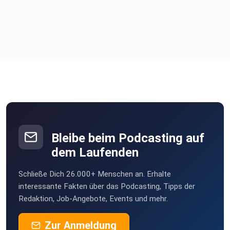
Bleibe beim Podcasting auf
dem Laufenden
Schließe Dich 26.000+ Menschen an. Erhalte
interessante Fakten über das Podcasting, Tipps der
Redaktion, Job-Angebote, Events und mehr.
Zur Anmeldung