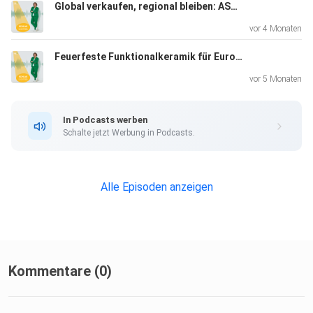
Umsetzbarkeit: Wie können Einrichtungen entlastet
Global verkaufen, regional bleiben: ASA Selection aus dem Westerwald
werden, ohne
vor 4 Monaten
Abstriche bei gesunder Ernährung und Bildungswirkung zu
Feuerfeste Funktionalkeramik für Europa - mit Marcus Blumenberg
machen?
Und wie lassen sich Konzepte so entwickeln, dass sie
vor 5 Monaten
langfristig
tragfähig und auf andere Regionen übertragbar sind? Eine
In Podcasts werben
Folge
Schalte jetzt Werbung in Podcasts.
über Engagement, Unternehmergeist und die Vision,
Ernährung neu
zu denken.
Alle Episoden anzeigen
Infos zur WFG Westerwald
Kommentare (0)
Produktion: Studio Fischkopp