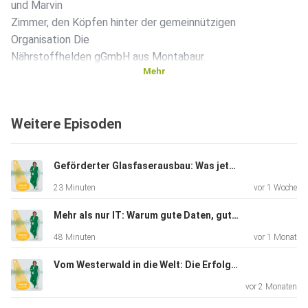
und Marvin
Zimmer, den Köpfen hinter der gemeinnützigen
Organisation Die
Nährstoffhelden gGmbH aus Montabaur.
Mehr
Die beiden Gründer berichten, wie aus einer Idee konkrete,
Weitere Episoden
praxistaugliche Ernährungskonzepte entstehen, die nicht
nur auf
dem Papier funktionieren, sondern direkt vor Ort wirken. Ihr
Geförderter Glasfaserausbau: Was jetzt wichtig ist
Ansatz verbindet strukturelle Lösungen mit pädagogischen
23 Minuten
vor 1 Woche
Inhalten
und schafft so nachhaltige Verbesserungen in der
Mehr als nur IT: Warum gute Daten, gute Teams und gute Kultur zusammengehören
Gemeinschaftsverpflegung.
48 Minuten
vor 1 Monat
Vom Westerwald in die Welt: Die Erfolgsgeschichte von GTV
Ein zentrales Thema ist dabei die Balance zwischen
vor 2 Monaten
Qualität und