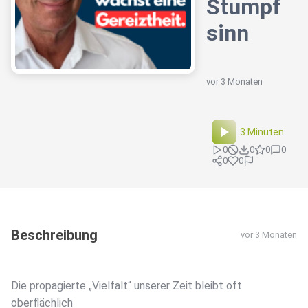
Stumpf
sinn
vor 3 Monaten
3 Minuten
0
0
0
0
0
0
Beschreibung
vor 3 Monaten
Die propagierte „Vielfalt“ unserer Zeit bleibt oft
oberflächlich