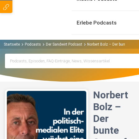
Erlebe Podcasts
Startseite
Podcasts
Der Sandwirt Podcast
Norbert Bolz – Der bunte Stum
Norbert
Bolz –
Der
bunte