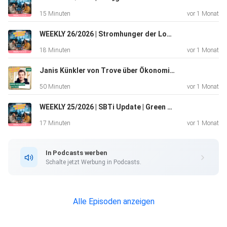
15 Minuten
vor 1 Monat
WEEKLY 26/2026 | Stromhunger der Logistik wächst | Nachhaltigkeit vs. WM | Battery Swapping kommt nach Europa
18 Minuten
vor 1 Monat
Janis Künkler von Trove über Ökonomie und Ökologie von Recommerce (#69)
50 Minuten
vor 1 Monat
WEEKLY 25/2026 | SBTi Update | Green Jobs | Wie wirkt eigentlich das Lieferkettengesetz? | Newsletter-Empfehlung
17 Minuten
vor 1 Monat
In Podcasts werben
Schalte jetzt Werbung in Podcasts.
Alle Episoden anzeigen