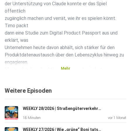
der Unterstützung von Claude konnte er das Spiel
öffentlich
zugänglich machen und verrät, wie ihr es spielen könnt.
Timo packt
dann eine Studie zum Digital Product Passport aus und
erklärt, was
Unternehmen heute davon abhält, sich stärker für den
Produktdatenaustausch über den Lebenszyklus hinweg zu
engagieren.
Mehr
Moritz gibt dann das Mikro weiter an die nächste
Generation: seine
Tochter Ida erzählt Timo, was sie am Girls‘ Day über
Weitere Episoden
Logistik
gelernt hat. Zuletzt gibt es noch gute Nachrichten aus
New Mexiko
WEEKLY 28/2026 | Straßengüterverkehr hoch drei | Chinas Pläne | Climate Ambassador | Sommerpause
und eine Webinarempfehlung von und mit shipzero.
18 Minuten
vor 1 Monat
WEEKLY 27/2026 | Wie „grüne“ Boni tatsächlich wirken | Natrium-Ionen-Batterien | SDG-Fortschrittsbericht