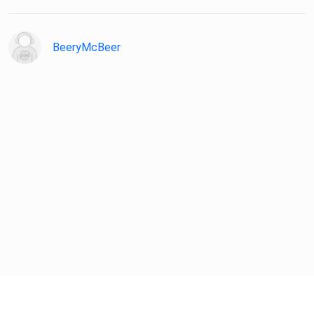
BeeryMcBeer