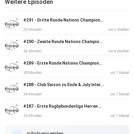
Weitere Episoden
Du möchtest deinen Podcast auch kostenlos hosten und
damit Geld
#291 - Dritte Runde Nations Championship & Nations Cup 2026
verdienen?
29 Minuten
vor 2 Wochen
Dann schaue auf www.kostenlos-hosten.de und informiere
dich.
#290 - Zweite Runde Nations Championship & Nations Cup 2026
Dort erhältst du alle Informationen zu unseren kostenlosen
34 Minuten
vor 4 Wochen
Podcast-Hosting-Angeboten. kostenlos-hosten.de ist ein
Produkt
#289 - Erste Runde Nations Championship & Nations Cup 2026
der Podcastbude.
30 Minuten
vor 1 Monat
#288 - Club Saison zu Ende & July Internationals starten
36 Minuten
vor 1 Monat
#287 - Erste Rugbybundesliga Herren Finale
33 Minuten
vor 1 Monat
In Podcasts werben