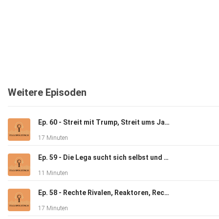
Weitere Episoden
Du findest Italopolitisch nützlich?
Ep. 60 - Streit mit Trump, Streit ums Jagen und andere Geschichten
Dann buy me a coffee:
17 Minuten
Ep. 59 - Die Lega sucht sich selbst und andere Geschichten
https://buymeacoffee.com/italopolitisch
11 Minuten
Ep. 58 - Rechte Rivalen, Reaktoren, Rechtslücken und andere Geschichten
17 Minuten