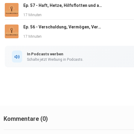
Ep. 57 - Haft, Hetze, Hilfsflotten und andere Geschichten
Feedbackund Themenempfehlungen gern an
17 Minuten
Ep. 56 - Verschuldung, Vermögen, Verwerfungen und andere Geschichten
italopolitisch@gmail.comoder DM auf Instagram
17 Minuten
In Podcasts werben
Schalte jetzt Werbung in Podcasts.
Quellen:
Kommentare (0)