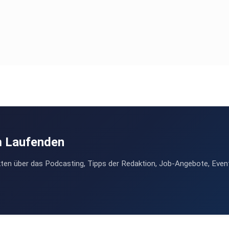
eto-sicurezza
m Laufenden
ten über das Podcasting, Tipps der Redaktion, Job-Angebote, Even