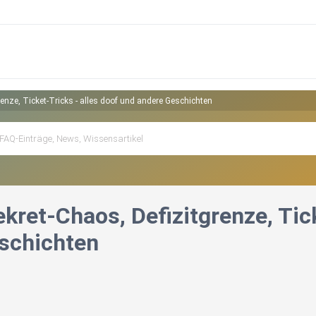
grenze, Ticket-Tricks - alles doof und andere Geschichten
ekret-Chaos, Defizitgrenze, Tic
schichten