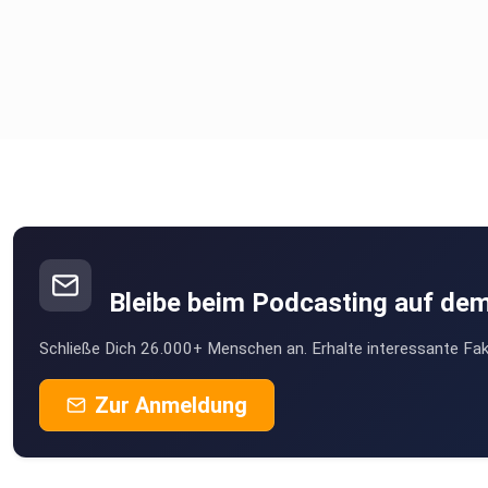
Fortsetzung(es fängt schon mal gut an):
https://pagellapolitica.it/articoli/seduta-fiume-camera-decr
Bleibe beim Podcasting auf de
Schließe Dich 26.000+ Menschen an. Erhalte interessante Fak
3,1%Defizit:
Zur Anmeldung