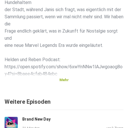
Hundehaltern
der Stadt, während Janis sich fragt, was eigentlich mit der
Sammlung passiert, wenn wir mal nicht mehr sind. Wir haben
die
Frage endlich geklärt, was in Zukunft für Nostalgie sorgt
und
eine neue Marvel Legends Era wurde eingeläutet.
Helden und Reben Podcast:
https://open.spotify.com/show/6xwYnNNw1lAJwgoaog8o
y4?si=8baee4cfab484ebc
Mehr
Isla Nublar FM Podcast:
Weitere Episoden
https://www.instagram.com/isla_nublar_fm/
Brand New Day
Berney auf Instagram: