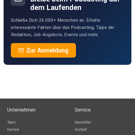
dem Laufenden
Oelkersallee 43 22789 Hamburg
Schließe Dich 26.000+ Menschen an. Erhalte
interessante Fakten über das Podcasting, Tipps der
Redaktion, Job-Angebote, Events und mehr.
#FigurbetontPodcast #NerdTalk #PopKultur
#Collectibles #Toys
Zur Anmeldung
#Kidault #videospiele
Unternehmen
Service
Team
Newsletter
Karriere
Kontakt