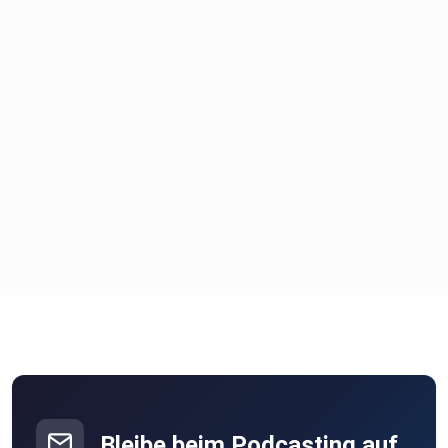
ALEX SAENDA : https://www.instagram.com/saendazone/
WHT?! : https://www.instagram.com/wht_offiziell/
Beverly Hills (official Video) :
https://youtu.be/3twCsbKzepU
Alexander Lück
Musikproduzent/Komponist
c/o Chaos Compressor Club
Bleibe beim Podcasting auf