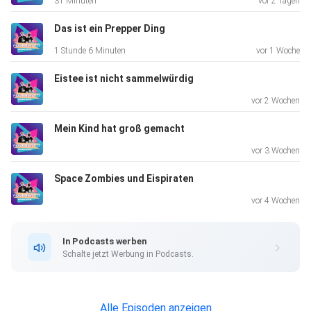
31 Minuten
vor 2 Tagen
https://www.instagram.com/benjamin_sprecher/
Das ist ein Prepper Ding
1 Stunde 6 Minuten
vor 1 Woche
Figurbetont Podcast Social Media:
Eistee ist nicht sammelwürdig
vor 2 Wochen
https://www.facebook.com/figurbetontpodcast/
Mein Kind hat groß gemacht
vor 3 Wochen
https://www.instagram.com/figurbetont_podcast/
Space Zombies und Eispiraten
vor 4 Wochen
https://www.youtube.com/@comictoyhunter
In Podcasts werben
Schalte jetzt Werbung in Podcasts.
Dieser Podcast entsteht in Kooperation mit Zuleger
Mediendesign.
https://zulegerstudio.de/
Alle Episoden anzeigen