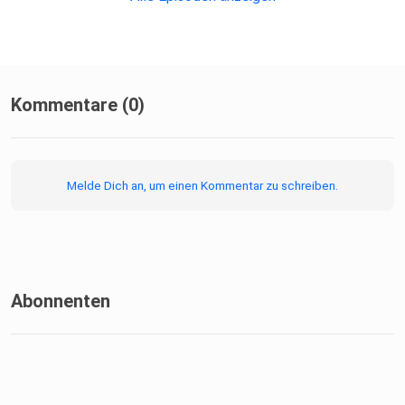
Spotify:
https://open.spotify.com/show/1vuluI0oZTp83vsn5caH4s
Kommentare (0)
YouTube:
https://www.youtube.com/playlist?
Melde Dich an, um einen Kommentar zu schreiben.
list=PLobTR3sC6P74j46ICtL_QFPWiUP8xYZjT
Choking Hazard TV:
https://www.youtube.com/@CHOKINGHAZARD2024
Abonnenten
Unsere Musik wurde produziert von: