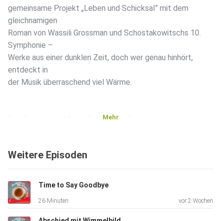
gemeinsame Projekt „Leben und Schicksal” mit dem
gleichnamigen
Roman von Wassili Grossman und Schostakowitschs 10.
Symphonie –
Werke aus einer dunklen Zeit, doch wer genau hinhört,
entdeckt in
der Musik überraschend viel Wärme.
Mehr
Eine Folge über Musik, Schauspiel, Geschichte und das, was
bleibt.
Weitere Episoden
Live zu erleben am 25. und 26. April sowie am 2. und 3. Mai
2026
Time to Say Goodbye
– als besonderes Erlebnis an zwei Orten: im Schauspielhaus
26 Minuten
vor 2 Wochen
Bochum
und im Musikforum Bochum.
Abschied mit Wimmelbild