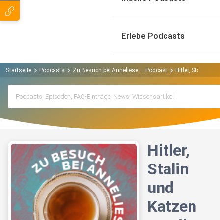
Erlebe Podcasts
Startseite
Podcasts
Zu Besuch bei Anneliese ... Podcast
Hitler, Stalin u
Hitler,
Stalin
und
Katzen