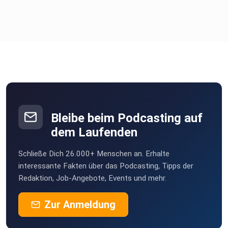
Newsletter:https://nadinemehlis.de/newsletter/ (im
Aufbau)
Hinterlasse mir eine 5*Bewertung bei Apple Podcast oder
Spotify,
Bleibe beim Podcasting auf
wenn dir diese Folge weitergeholfen hat.
dem Laufenden
Schließe Dich 26.000+ Menschen an. Erhalte
Hosted on Acast. See acast.com/privacy for more
interessante Fakten über das Podcasting, Tipps der
Redaktion, Job-Angebote, Events und mehr.
information.
Zur Anmeldung