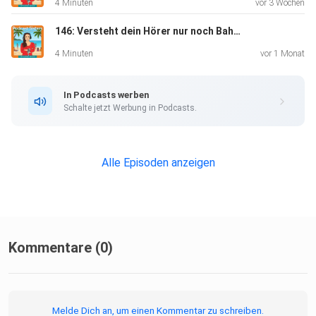
4 Minuten
vor 3 Wochen
Welche Fragen dir helfen, wieder Klarheit und Freude zu
146: Versteht dein Hörer nur noch Bahnhof?
finden
4 Minuten
vor 1 Monat
Warum du vielleicht zu vielen Hasen hinterherjagst und
welcher wirklich deiner ist
In Podcasts werben
Schalte jetzt Werbung in Podcasts.
Was du loslassen kannst, um wieder Leichtigkeit in dein
Podcasting zu bringen
Alle Episoden anzeigen
Kommentare (0)
Dies ist eine Mindset-Folge, mal ohne konrekte Podcast-
Tipps. War
die Episode dennoch relevant für dich?
Melde Dich an, um einen Kommentar zu schreiben.