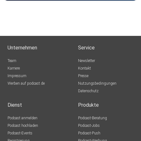
Unternehmen
Service
Team
Newsletter
Karriere
Kontakt
Impressum
Presse
Werben auf podcast.de
Nutzungsbedingungen
Datenschutz
Dienst
Produkte
Podcast anmelden
Podcast-Beratung
Podcast hochladen
Podcast-Jobs
Podcast-Events
Podcast-Push
Registrierung
Podcast-Werbung