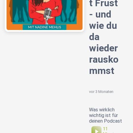
t Frust
- und
wie du
da
wieder
rausko
mmst
vor 3 Monaten
Was wirklich
wichtig ist für
deinen Podcast
11