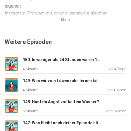
eigenen
Instagram-Problem mit dir und warum die gleichen
Mehr
Mindset-Muster
auch beim Podcasting greifen. Es liegt nicht an der Qualität
der
Weitere Episoden
Tipps. Es liegt nicht an deinem Willen. Vielleicht liegt es an
was ganz anderem.
150: In weniger als 24 Stunden waren 10 Jahre weg
4 Minuten
vor 4 Tagen
In dieser Folge erfährst du:
149: Was wir vom Löwenzahn lernen können
4 Minuten
vor 1 Woche
148: Hast du Angst vor kaltem Wasser?
5 Minuten
vor 2 Wochen
3 Gründe, warum du mit deinem Podcast frustriert bist und
nicht vorwärts kommst
147: Was bleibt nach deiner Episode hängen?