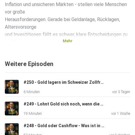
Inflation und unsicheren Märkten - stellen viele Menschen
vor große
Herausforderungen. Gerade bei Geldanlage, Rücklagen,
Altersvorsorge
und Investitionen fällt es schwer, klare Entscheidungen zu
Mehr
treffen,
aus Angst, fatale Fehler zu machen. Viele führen das nur
auf die
Weitere Episoden
äußeren Umstände zurück: Politik, Krisen und
wirtschaftliche
Entwicklungen. Doch genau hier liegt ein Denkfehler. In
#250 - Gold lagern im Schweizer Zollfreilager: Wer hat Zugriff auf dein Vermögen?
dieser
6 Minuten
vor 3 Tagen
Folge spreche ich mit Madlen Haß (Pädagogin,
Unternehmerin und
#249 - Lohnt Gold sich noch, wenn die Zinsen steigen?
Mutter) darüber, wie unser Umgang mit Geld geprägt wird -
19 Minuten
vor 1 Woche
und warum
viele Erwachsene genau deshalb bis heute
#248 - Gold oder Cashflow - Was ist in der Krise wichtiger? (mit Luis Pazos)
handlungsunfähig bleiben.