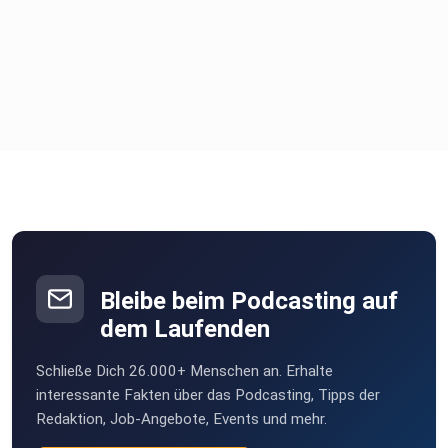
lagern: https://9ytk4f2lg57.typeform.com/to/ZkZZgvFB
Gold lagern im
Hochsicherheitslager:
https://9ytk4f2lg57.typeform.com/to/SbJ1JkjZ
Checkliste Gold kaufen: 5 Fragen, die du dir stellen
solltest,
bevor du in Gold investierst:
https://9ytk4f2lg57.typeform.com/to/EsJkBWUN
Bleibe beim Podcasting auf
dem Laufenden
Schließe Dich 26.000+ Menschen an. Erhalte
interessante Fakten über das Podcasting, Tipps der
Redaktion, Job-Angebote, Events und mehr.