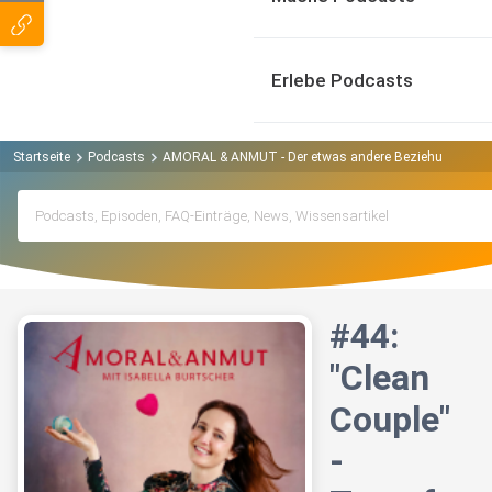
Erlebe Podcasts
Startseite
Podcasts
AMORAL & ANMUT - Der etwas andere Beziehungspodc
#44:
"Clean
Couple"
-