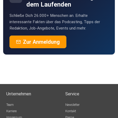
dem Laufenden
You Tube: Diva Divorce-Vlog:
Schließe Dich 26.000+ Menschen an. Erhalte
⁠⁠⁠⁠⁠⁠⁠⁠⁠⁠⁠⁠⁠⁠⁠https://youtube.com/@isabellaburtscher6957?
interessante Fakten über das Podcasting, Tipps der
Redaktion, Job-Angebote, Events und mehr.
si=PBQN69uOYbZ6gGEr⁠⁠⁠⁠
Zur Anmeldung
Facebook und LinkedIn - siehe unter Isabella Burtscher
Link zum Buch-Kauf:
⁠⁠https://www.buchschmiede.at/app/book/308666-Isabella-
Burtscher-POLYAMORAL;bookType=PB⁠⁠
Unternehmen
Service
Team
Newsletter
Karriere
Kontakt
Impressum
Presse