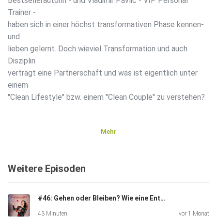
Bestsellerautorin - und Vladimir Pavlic - VIP Personal
Trainer -
haben sich in einer höchst transformativen Phase kennen-
und
lieben gelernt. Doch wieviel Transformation und auch
Disziplin
verträgt eine Partnerschaft und was ist eigentlich unter
einem
"Clean Lifestyle" bzw. einem "Clean Couple" zu verstehen?
Mehr
Weitere Episoden
Martina Reuter: https://www.martinareuter.com/
#46: Gehen oder Bleiben? Wie eine Entscheidung solide getroffen werden kann. Mit der psychologischen Beraterin Riccarda Larcher
Vladimir Pavlic: https://vipfitness.de/
43 Minuten
vor 1 Monat