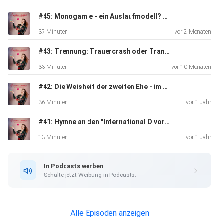
#45: Monogamie - ein Auslaufmodell? Alternative Beziehungsformen unter die Lupe genommen
37 Minuten
vor 2 Monaten
#43: Trennung: Trauercrash oder Transformationschance?
Podcast: "Happy US":
33 Minuten
vor 10 Monaten
https://open.spotify.com/show/0oqykxEFboMlHXNPitN3o
9
#42: Die Weisheit der zweiten Ehe - im Dialog mit Uschi Fellner
36 Minuten
vor 1 Jahr
#41: Hymne an den "International Divorce Day"
13 Minuten
vor 1 Jahr
App: "Transform by Martina Reuter":
In Podcasts werben
https://play.google.com/store/apps/details?
Schalte jetzt Werbung in Podcasts.
id=com.getfit.transform&pcampaignid=web_share
Alle Episoden anzeigen