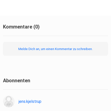
"Clean Restaurant" Dean & David:
https://deananddavid.com/
Kommentare (0)
Melde Dich an, um einen Kommentar zu schreiben.
Buch: "Toxisches Schweigen von Reinhard Haller
Abonnenten
*SUBSCRIBE*SUBSCRIBE*SUBSCRIBE*
jens.kjelstrup