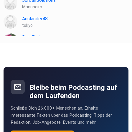
JordanSolutions
Mannheim
Auslander48
tokyo
DattEvchen
Oberhausen
Marita1
Mönchengladbach
AlexandraL
Hattersheim am Main
Bleibe beim Podcasting auf
dem Laufenden
uujje77h
Schließe Dich 26.000+ Menschen an. Erhalte
interessante Fakten über das Podcasting, Tipps der
Redaktion, Job-Angebote, Events und mehr.