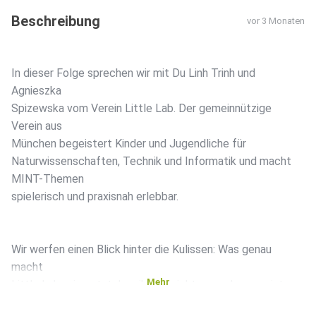
Beschreibung
vor 3 Monaten
In dieser Folge sprechen wir mit Du Linh Trinh und
Agnieszka
Spizewska vom Verein Little Lab. Der gemeinnützige
Verein aus
München begeistert Kinder und Jugendliche für
Naturwissenschaften, Technik und Informatik und macht
MINT-Themen
spielerisch und praxisnah erlebbar.
Wir werfen einen Blick hinter die Kulissen: Was genau
macht
Mehr
Little Lab, wie entstehen ihre Projekte – und warum ist es
so