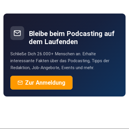
sich die
Familien anmelden können.
Hier der Link:
Bleibe beim Podcasting auf
dem Laufenden
Tickets buchen – Forscherstunden "Chemie im Alltag" für
Schließe Dich 26.000+ Menschen an. Erhalte
Familien mit Grundschulkindern (7-11 Jahre) – Kreativlabor
interessante Fakten über das Podcasting, Tipps der
Redaktion, Job-Angebote, Events und mehr.
Freiham
Zur Anmeldung
tickettailor.com
Die Teilnahme ist kostenfrei dank
Unterstützung des Verbands der Chemischen Industrie
e.V. und des Landesverbands Bayern