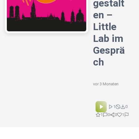
gestalt
en –
Little
Lab im
Gesprä
ch
vor 3 Monaten
1
0
1
0
0
1