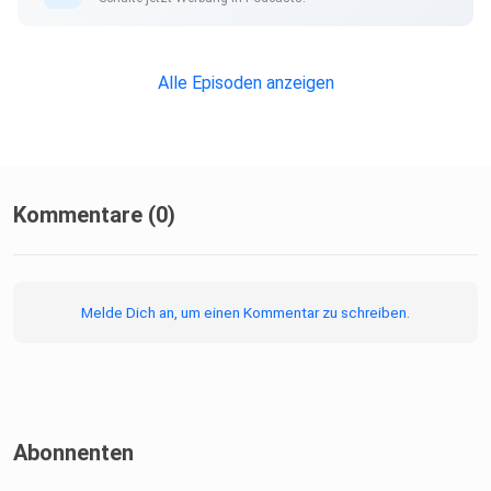
https://x.com/SundayKicker
Alle Episoden anzeigen
https://www.instagram.com/sundaykicker/
Kommentare (0)
Folgt uns auf Social Media!
Melde Dich an, um einen Kommentar zu schreiben.
Twitter/X:
Abonnenten
⁠https://x.com/cellidewitt⁠