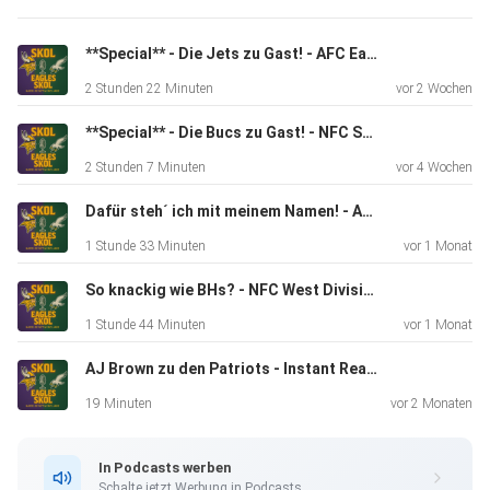
(25:56) - Punter
**Special** - Die Jets zu Gast! - AFC East Preview 2026 - mit Marvin von der Gang Green Germany!
2 Stunden 22 Minuten
vor 2 Wochen
(42:23) - Longsnapper
**Special** - Die Bucs zu Gast! - NFC South Preview 2026 - mit Tobi Starke
2 Stunden 7 Minuten
vor 4 Wochen
(46:09) - Fazit und Outro
Dafür steh´ ich mit meinem Namen! - AFC North Division Preview 2026
1 Stunde 33 Minuten
vor 1 Monat
So knackig wie BHs? - NFC West Division Preview 2026
1 Stunde 44 Minuten
vor 1 Monat
AJ Brown zu den Patriots - Instant Reaction
Folgt Ole!
19 Minuten
vor 2 Monaten
⁠https://smk-blog.de
In Podcasts werben
Schalte jetzt Werbung in Podcasts.