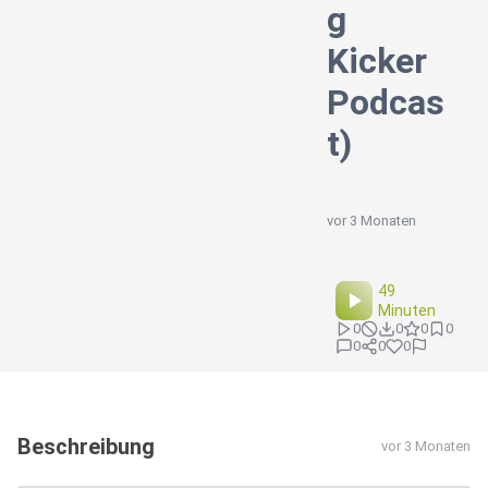
g
Kicker
Podcas
t)
vor 3 Monaten
49
Minuten
0
0
0
0
0
0
0
Beschreibung
vor 3 Monaten