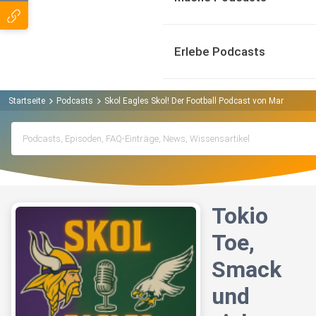
Erlebe Podcasts
Startseite
Podcasts
Skol Eagles Skol! Der Football Podcast von Marcel de W
Tokio
Toe,
Smack
und