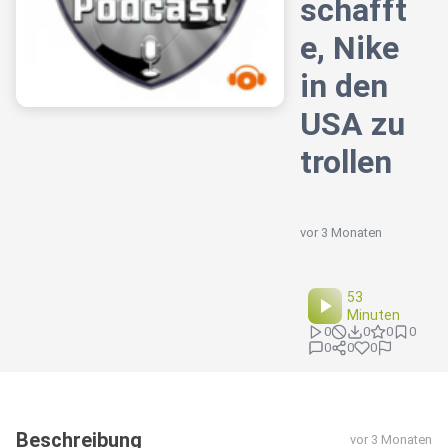
schafft
e, Nike
in den
USA zu
trollen
vor 3 Monaten
53
Minuten
0
0
0
0
0
0
0
Beschreibung
vor 3 Monaten