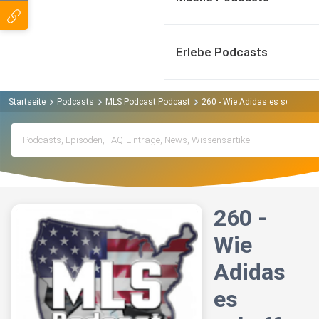
Erlebe Podcasts
Startseite
Podcasts
MLS Podcast Podcast
260 - Wie Adidas es schaffte, 
260 -
Wie
Adidas
es