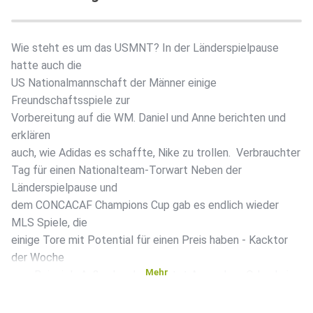
Wie steht es um das USMNT? In der Länderspielpause
hatte auch die
US Nationalmannschaft der Männer einige
Freundschaftsspiele zur
Vorbereitung auf die WM. Daniel und Anne berichten und
erklären
auch, wie Adidas es schaffte, Nike zu trollen. Verbrauchter
Tag für einen Nationalteam-Torwart Neben der
Länderspielpause und
dem CONCACAF Champions Cup gab es endlich wieder
MLS Spiele, die
einige Tore mit Potential für einen Preis haben - Kacktor
der Woche
Mehr
zum Beispiel. Außerdem befürchtet Anne, dass Orlando in
einer
Identitätskrise gelandet ist. Warum, hört ihr in dieser