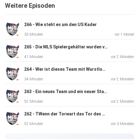
Weitere Episoden
Folge. Feedback erwünscht! Um den MLS Podcast noch
besser und
interessant zu machen, freuen wir uns natürlich sehr über
266 - Wie steht es um den US Kader
Rückmeldungen, Meinungen, ...
35 Minuten
vor 1 Monat
265 - Die MLS Spielergehälter wurden veröffentlicht
41 Minuten
vor 2 Monaten
Dieser Podcast wird vermarktet von der Podcastbude.
www.podcastbu.de - Full-Service-Podcast-Agentur -
264 - Wer ist dieses Team mit Wurstlogo? (Kein Witz)
Konzeption,
34 Minuten
vor 2 Monaten
Produktion, Vermarktung, Distribution und Hosting.
263 - Ein neues Team und ein neuer Starspieler für die MLS?
Du möchtest deinen Podcast auch kostenlos hosten und
52 Minuten
vor 2 Monaten
damit Geld
262 - TWenn der Torwart das Tor des Jahres macht
verdienen?
Dann schaue auf www.kostenlos-hosten.de und informiere
52 Minuten
vor 3 Monaten
dich.
Dort erhältst du alle Informationen zu unseren kostenlosen