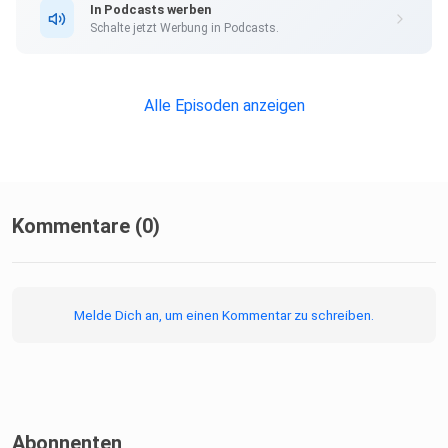
In Podcasts werben
Podcast-Hosting-Angeboten. kostenlos-hosten.de ist ein
Schalte jetzt Werbung in Podcasts.
Produkt
der Podcastbude.
Alle Episoden anzeigen
Kommentare (0)
Melde Dich an, um einen Kommentar zu schreiben.
Abonnenten