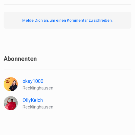
Schlager - Crossfire - Turntable - PodPray - 3 Fragen, 3
Antworten
Melde Dich an, um einen Kommentar zu schreiben.
Gefällt Dir dieser Podcast? Dann freuen wir uns über eine
Spende
zur Deckung der Kosten und Finanzierung weiterer
Projekte:
paypal.me/podcastRE
Abonnenten
okay1000
Recklinghausen
OllyKelch
Recklinghausen