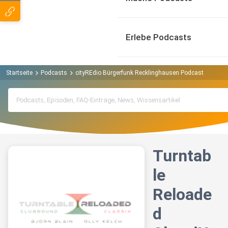
Erlebe Podcasts
Startseite
Podcasts
cityREdio Bürgerfunk Recklinghausen Podcast
Turnt
Turntab
le
Reloade
d