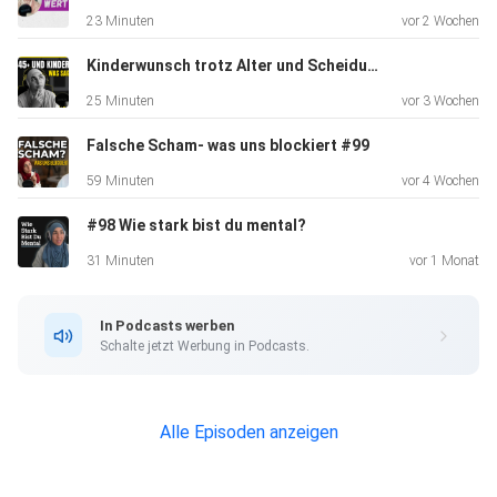
ihn als toxisch oder als "weiblich".
23 Minuten
vor 2 Wochen
Kinderwunsch trotz Alter und Scheidungen #100
25 Minuten
vor 3 Wochen
Falsche Scham- was uns blockiert #99
Ihr könnt Marcel erreichen:
59 Minuten
vor 4 Wochen
#98 Wie stark bist du mental?
www.marcelkaya.de und per Email: info@marcelkaya.de
31 Minuten
vor 1 Monat
In Podcasts werben
Schalte jetzt Werbung in Podcasts.
Damit mein Kanal noch größer wird, unterstützt mich bitte!
Alle Episoden anzeigen
Freue
mich über #dua sowie Abos und Kommis :-)) Instagram :