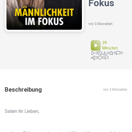
Fokus
vor 3 Monaten
39
Minuten
0
0
0
0
0
0
Beschreibung
vor 3 Monaten
Salam ihr Lieben,