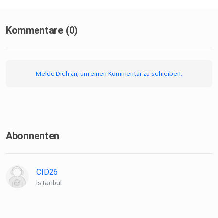
https://www.instagram.com/1deen1community_events/Ti
ktok:
https://www.tiktok.com/@podcast.naehr.wert
Kommentare (0)
Melde Dich an, um einen Kommentar zu schreiben.
Youtube: https://www.youtube.com/@PodcastNaehrwert
Abonnenten
CID26
Istanbul