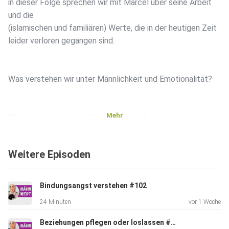
in dieser Folge sprechen wir mit Marcel über seine Arbeit
und die
(islamischen und familiären) Werte, die in der heutigen Zeit
leider verloren gegangen sind.
Was verstehen wir unter Männlichkeit und Emotionalität?
Mehr
Wie sehr gehen wir mit Verständnis aufeinander zu, als
Mann und
Frau?
Weitere Episoden
Warum hat sich das Bild des Mannes in der Geschichte so
Bindungsangst verstehen #102
negativ
24 Minuten
vor 1 Woche
verändert und ist in den Schatten gerrückt? Entweder
betiteln wir
Beziehungen pflegen oder loslassen #101