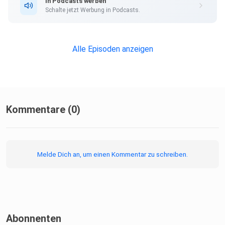
In Podcasts werben
Schalte jetzt Werbung in Podcasts.
Alle Folgen finden Sie auch auf KURIER.at und kronehit.at.
Alle Episoden anzeigen
Weitere Podcasts finden Sie unter KURIER.at/podcasts
Hosted on Acast. See acast.com/privacy for more
Kommentare (0)
information.
Melde Dich an, um einen Kommentar zu schreiben.
Abonnenten