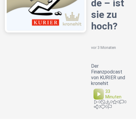
de – ist
sie zu
hoch?
vor 3 Monaten
Der
Finanzpodcast
von KURIER und
kronehit
33
Minuten
0
0
0
0
0
0