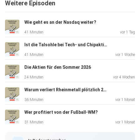
Weitere Episoden
der Raiffeisen Kapitalanlage GmbH. Über Geld zu reden ist
wichtig, um finanzielle Transparenz und Verständnis zu
fördern.
Wie geht es an der Nasdaq weiter?
Es hilft, Missverständnisse und Konflikte zu vermeiden und
41 Minuten
vor 1 Tag
gemeinsame finanzielle Ziele zu setzen. Offene Gespräche
über
Ist die Talsohle bei Tech- und Chipaktien erreicht?
Geld ermöglichen es, Wissen zu teilen und voneinander zu
41 Minuten
vor 1 Woche
lernen,
was zu besseren finanziellen Entscheidungen führt. Zudem
Die Aktien für den Sommer 2026
kann es
24 Minuten
vor 4 Wochen
helfen, finanzielle Ängste abzubauen und Unterstützung
bei
Warum verliert Rheinmetall plötzlich 20 Prozent?
finanziellen Herausforderungen zu finden. Geldgespräche
36 Minuten
vor 1 Monat
sind der
Wer profitiert von der Fußball-WM?
Schlüssel zu finanzieller Gesundheit und Sicherheit. Mehr
auch unter raiffeisenfonds.at, Prospekte beziehungsweise
31 Minuten
vor 1 Monat
Basisinformationsblätter auf www.rcm.at unter der Rubrik
„Kurse und Dokumente.