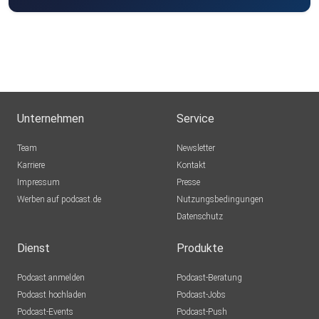
Unternehmen
Service
Team
Newsletter
Karriere
Kontakt
Impressum
Presse
Werben auf podcast.de
Nutzungsbedingungen
Datenschutz
Dienst
Produkte
Podcast anmelden
Podcast-Beratung
Podcast hochladen
Podcast-Jobs
Podcast-Events
Podcast-Push