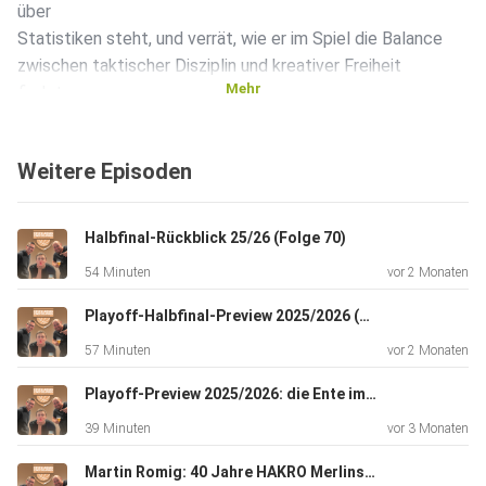
über
Statistiken steht, und verrät, wie er im Spiel die Balance
zwischen taktischer Disziplin und kreativer Freiheit
Mehr
findet.
Weitere Episoden
Die Themen der Folge:
Halbfinal-Rückblick 25/26 (Folge 70)
„We before me“: Warum diese Mentalität sein
54 Minuten
vor 2 Monaten
unerschütterlicher Nordstern bei der Teamführung ist.
Playoff-Halbfinal-Preview 2025/2026 (Folge 69)
Der Fünf-Jahres-Plan: Einblicke in die langfristige Strategie
57 Minuten
vor 2 Monaten
und die stetige Entwicklung von Phoenix Hagen.
Playoff-Preview 2025/2026: die Ente im Dorf lassen (Folge 68)
Inside Team-Dynamik: Wer im Kader als „Sheriff“ das
39 Minuten
vor 3 Monaten
Strafenbuch hütet und wie Harris mit „Genie und Wahnsinn“
auf dem
Martin Romig: 40 Jahre HAKRO Merlins Crailsheim (Folge 66)