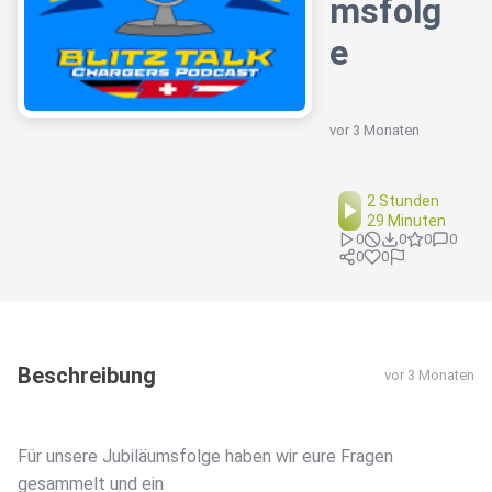
msfolg
e
vor 3 Monaten
2 Stunden
29 Minuten
0
0
0
0
0
0
Beschreibung
vor 3 Monaten
Für unsere Jubiläumsfolge haben wir eure Fragen
gesammelt und ein