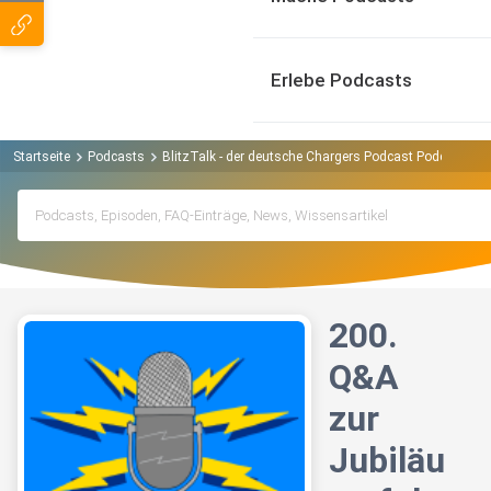
Erlebe Podcasts
Startseite
Podcasts
BlitzTalk - der deutsche Chargers Podcast Podcast
2
200.
Q&A
zur
Jubiläu