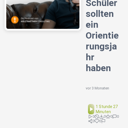
Schüler
sollten
ein
Orientie
rungsja
hr
haben
vor 3 Monaten
1 Stunde 27
Minuten
0
0
0
0
0
0