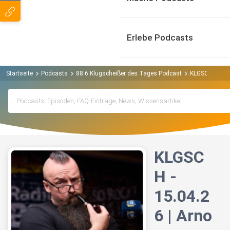
Erlebe Podcasts
Startseite
Podcasts
88.6 Klugscheißer des Tages Podcast
KLGSCH - 15.04
KLGSC
H -
15.04.2
6 | Arno