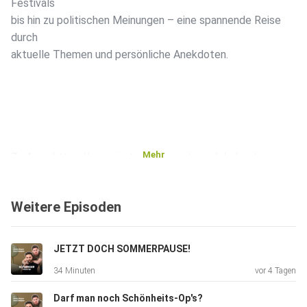
Festivals
bis hin zu politischen Meinungen – eine spannende Reise
durch
aktuelle Themen und persönliche Anekdoten.
Mehr
Zu Aron: https://www.instagram.com/arondehghan/
Weitere Episoden
Zu Niklas: https://www.instagram.com/niklas_siepen/
JETZT DOCH SOMMERPAUSE!
Zu Schwiegertöchter:
34 Minuten
vor 4 Tagen
https://www.instagram.com/schwiegertoechter.podcast/
Darf man noch Schönheits-Op's?