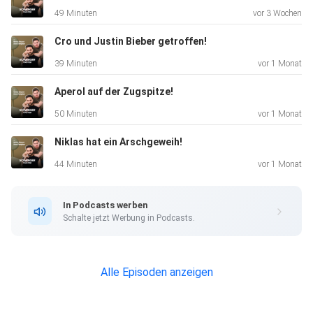
49 Minuten
vor 3 Wochen
Zu Live-Podcast-Tickets:
https://rausgegangen.de/en/events/niklas-siepen-aron-
Cro und Justin Bieber getroffen!
dehghan-schwiegertochter-live-0/
39 Minuten
vor 1 Monat
Aperol auf der Zugspitze!
50 Minuten
vor 1 Monat
Niklas hat ein Arschgeweih!
44 Minuten
vor 1 Monat
In Podcasts werben
Schalte jetzt Werbung in Podcasts.
Alle Episoden anzeigen