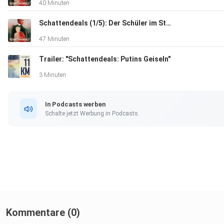
40 Minuten
Doris Fenske
Schattendeals (1/5): Der Schüler im Straflager
“Schattendeals: Putins Geiseln” ist eine Produktion des BR
47 Minuten
StoryTeam für 11KM Stories. 11KM Stories liegt in der Vera
Trailer: "Schattendeals: Putins Geiseln"
des NDR. 11KM Stories hört ihr in ARD Sounds und überall da,
Podcasts gibt.
3 Minuten
Hinweis zum Sound: In einzelnen Szenen haben wir
In Podcasts werben
Hintergrund-Geräusche nachgestellt. Alle Interview-Töne sind 
Schalte jetzt Werbung in Podcasts.
Kommentare (0)