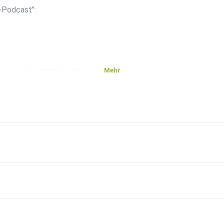
-Podcast":
Mehr
show:6bb046d00989db56/
und