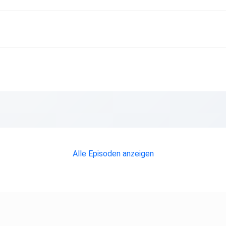
ntwortung
 wo es
real.
Alle Episoden anzeigen