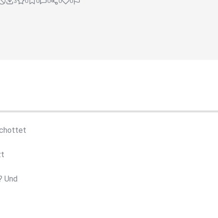
3
0
0
0
0
0
schottet
zt
? Und