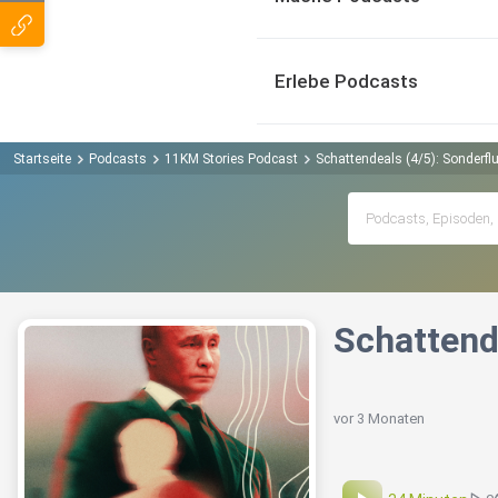
Erlebe Podcasts
Startseite
Podcasts
11KM Stories Podcast
Schattendeals (4/5): Sonderf
Schattend
vor 3 Monaten