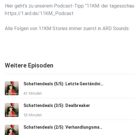
Hier geht’s zu unserem Podcast-Tipp “11KM: der tagesschau
https://1.ard.de/11KM_Podcast
Alle Folgen von 11KM Stories immer zuerst in ARD Sounds:
https://www.ardsounds.de/sendung/11km-stories/urn:ard:
Weitere Episoden
Host: Franka Hennes
Autorin: Chiara Dombek
Redaktion: Birgit Frank und Till Ottlitz
Schattendeals (5/5): Letzte Geständnisse
Redaktion 11KM Stories: Jasmin Klofta
42 Minuten
Regie: Ron Schickler
Ton und Technik: Fabian Zweck
Schattendeals (3/5): Dealbreaker
Sounddesign: Martha Bahr
35 Minuten
Projektmanagement: Florian Nöhbauer
Faktencheck: NDR Archiv - Team Faktencheck
Schattendeals (2/5): Verhandlungsmasse
Distribution: Kerstin Ammermann, Nils Kinkel, Pola Nathusius 