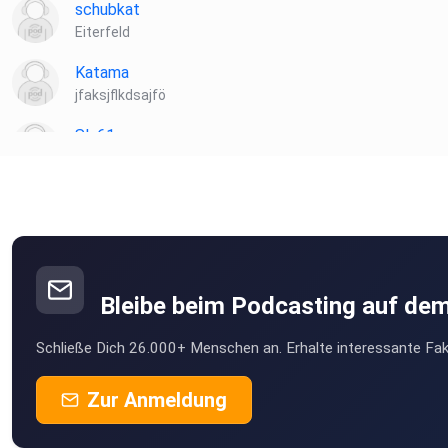
schubkat
Eiterfeld
Katama
jfaksjflkdsajfö
Sly61
mühlhausen
Tinkerbell13
DustyPlains
Berlin
Bleibe beim Podcasting auf de
xra7tx8h
Schließe Dich 26.000+ Menschen an. Erhalte interessante Fak
Haselünne
dirkkl
Zur Anmeldung
München