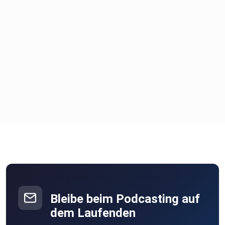
lagern: https://9ytk4f2lg57.typeform.com/to/ZkZZgvFB
Gold lagern im
Hochsicherheitslager:
https://9ytk4f2lg57.typeform.com/to/SbJ1JkjZ
Checkliste Gold kaufen: 5 Fragen, die du dir stellen
solltest,
bevor du in Gold investierst:
https://9ytk4f2lg57.typeform.com/to/EsJkBWUN
Bleibe beim Podcasting auf
dem Laufenden