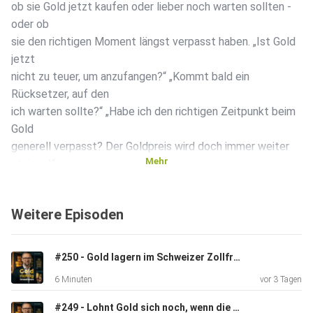
ob sie Gold jetzt kaufen oder lieber noch warten sollten -
oder ob
sie den richtigen Moment längst verpasst haben. „Ist Gold
jetzt
nicht zu teuer, um anzufangen?“ „Kommt bald ein
Rücksetzer, auf den
ich warten sollte?“ „Habe ich den richtigen Zeitpunkt beim
Gold
generell verpasst? Der Goldpreis wird doch immer weiter
Mehr
steigen!“
In dieser Folge analysiere ich die Entwicklung des
Goldpreises im
Weitere Episoden
Jahr 2026 und ordne die aktuelle Marktsituation im
Kontext von
Inflation, geopolitischen Spannungen, dem Iran-Konflikt, der
#250 - Gold lagern im Schweizer Zollfreilager: Wer hat Zugriff auf dein Vermögen?
Straße
6 Minuten
vor 3 Tagen
von Hormuz, steigenden Energiepreisen, Krisenvorsorge
und der
#249 - Lohnt Gold sich noch, wenn die Zinsen steigen?