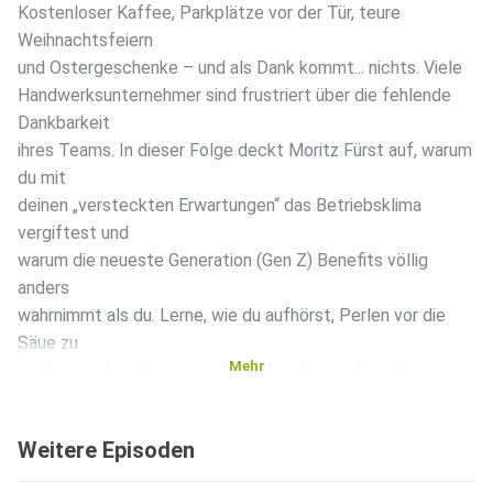
Kostenloser Kaffee, Parkplätze vor der Tür, teure
Weihnachtsfeiern
und Ostergeschenke – und als Dank kommt... nichts. Viele
Handwerksunternehmer sind frustriert über die fehlende
Dankbarkeit
ihres Teams. In dieser Folge deckt Moritz Fürst auf, warum
du mit
deinen „versteckten Erwartungen“ das Betriebsklima
vergiftest und
warum die neueste Generation (Gen Z) Benefits völlig
anders
wahrnimmt als du. Lerne, wie du aufhörst, Perlen vor die
Säue zu
Mehr
werfen, und stattdessen klare Plattformen für echte
Wertschätzung
schaffst.
Weitere Episoden