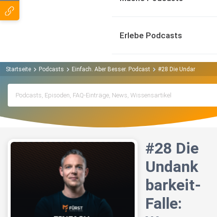
Erlebe Podcasts
Startseite
Podcasts
Einfach. Aber Besser. Podcast
#28 Die Undankbarkeit
#28 Die
Undank
barkeit-
Falle: