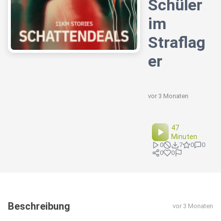
Schüler
im
Straflag
er
vor 3 Monaten
47
Minuten
0
7
0
0
0
0
Beschreibung
vor 3 Monaten