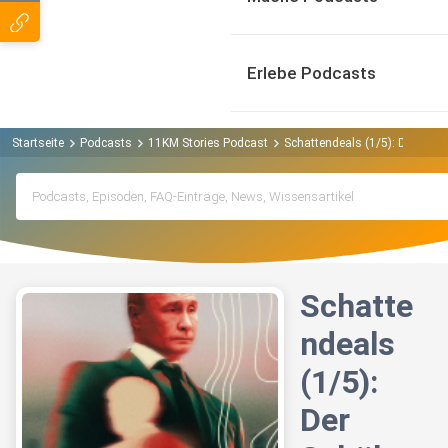
Erlebe Podcasts
Startseite
Podcasts
11KM Stories Podcast
Schattendeals (1/5): Der Schül
Schatte
ndeals
(1/5):
Der