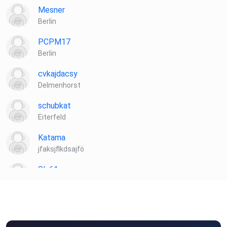
Mesner
Hintergrund-Geräusche nachgestellt. Alle Interview-Töne
Berlin
sind real.
PCPM17
Berlin
cvkajdacsy
Delmenhorst
schubkat
Eiterfeld
Katama
jfaksjflkdsajfö
Sly61
mühlhausen
Tinkerbell13