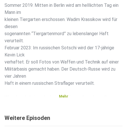
Sommer 2019: Mitten in Berlin wird am helllichten Tag ein
Mann im
kleinen Tiergarten erschossen. Wadim Krassikow wird für
diesen
sogenannten “Tiergartenmord” zu lebenslanger Haft
verurteilt.
Februar 2023: Im russischen Sotschi wird der 17-jährige
Kevin Lick
verhaftet. Er soll Fotos von Waffen und Technik auf einer
Militärbasis gemacht haben. Der Deutsch-Russe wird zu
vier Jahren
Haft in einem russischen Straflager verurteilt.
Mehr
Was damals keiner der beiden Männer ahnen kann: Ihre
Schicksale
werden schon bald miteinander verknüpft sein. Denn auf
Weitere Episoden
Schreibtischen im Bundeskanzleramt stapeln sich nach
Kevin Licks