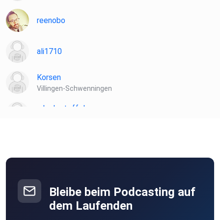
reenobo
ali1710
Korsen
Villingen-Schwenningen
rahmkartoffel
Freiburg
Mantschi
Mainburg
awb2111
Darmstadt
Bleibe beim Podcasting auf
JamesPod
dem Laufenden
Ohrenhausen