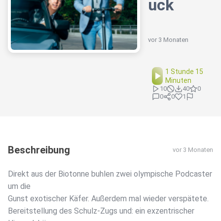
uck
vor 3 Monaten
1 Stunde 15
Minuten
10
40
0
0
0
1
Beschreibung
vor 3 Monaten
Direkt aus der Biotonne buhlen zwei olympische Podcaster
um die
Gunst exotischer Käfer. Außerdem mal wieder verspätete.
Bereitstellung des Schulz-Zugs und: ein exzentrischer