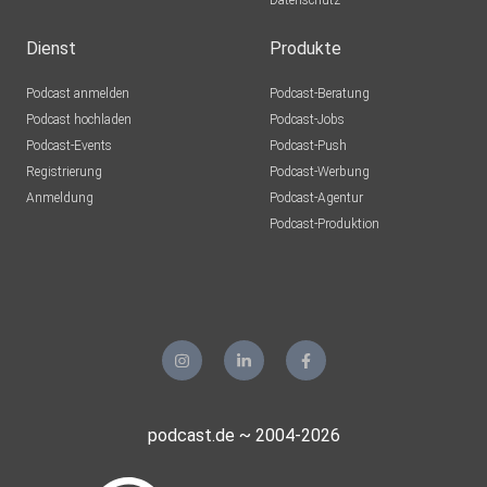
Datenschutz
heinzilein
Fürth
Dienst
Produkte
Sirodk
Podcast anmelden
Podcast-Beratung
Bad Vilbel
Podcast hochladen
Podcast-Jobs
Podcast-Events
Podcast-Push
udjiizft
Registrierung
Podcast-Werbung
Müllendorf
Anmeldung
Podcast-Agentur
Pb1972
Podcast-Produktion
Borken
Grhjbh
Khggg
Nerdo
Oldenburg
podcast.de ~ 2004-2026
ypkbdylf