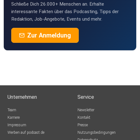
Schließe Dich 26.000+ Menschen an. Erhalte
Moppedmattin
interessante Fakten über das Podcasting, Tipps der
Berlin
Redaktion, Job-Angebote, Events und mehr.
sdobxyw7
Zur Anmeldung
b95qcjst
SabineDriessen
Oberhausen
Xigu
Hamburg
Unternehmen
Service
xing0r
Team
Newsletter
Augsburg
Karriere
Kontakt
Impressum
OliPod
Presse
Werben auf podcast.de
Oberkirch
Nutzungsbedingungen