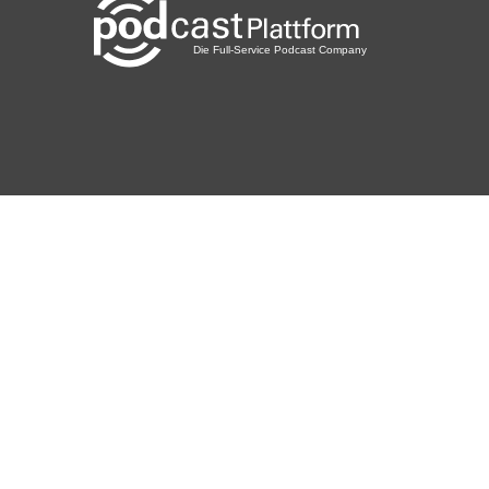
debauer
asdf
YogiSilvi
Erding
mgruender
Gräfenhainichen
Datsche
Eckernförde
HannesPod
Schwarme
VollKatastrohe
Hannover
shyhooos
Göttingen