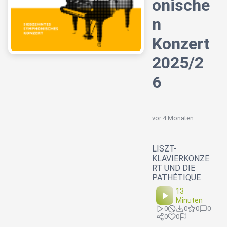
onische
n
Konzert
2025/2
6
vor 4 Monaten
LISZT-
KLAVIERKONZE
RT UND DIE
PATHÉTIQUE
13
Minuten
0
0
0
0
0
0