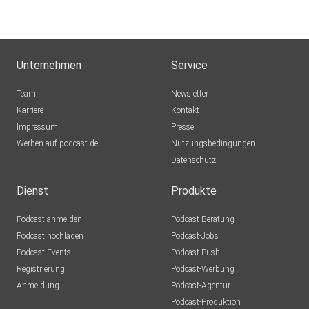
Unternehmen
Service
Team
Newsletter
Karriere
Kontakt
Impressum
Presse
Werben auf podcast.de
Nutzungsbedingungen
Datenschutz
Dienst
Produkte
Podcast anmelden
Podcast-Beratung
Podcast hochladen
Podcast-Jobs
Podcast-Events
Podcast-Push
Registrierung
Podcast-Werbung
Anmeldung
Podcast-Agentur
Podcast-Produktion