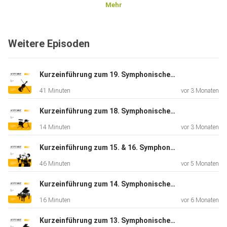
Mehr
Leitung: Guoyong Zhang
Weitere Episoden
www.nsym.de
Kurzeinführung zum 19. Symphonischen Konzert 2025/26 - Spezial mit Chefdirigent Jonathan Darlington
41 Minuten
vor 3 Monaten
Podcast-Moderation: Caroline Geier
Kurzeinführung zum 18. Symphonischen Konzert 2025/26
14 Minuten
vor 3 Monaten
Quellenangaben
Kurzeinführung zum 15. & 16. Symphonischen Konzert 2025/26 – Spezial mit Prof. Lucius Hemmer
46 Minuten
vor 5 Monaten
Musik Jingle: Serenade für Streicher, 2. Satz – Tempo di
Kurzeinführung zum 14. Symphonischen Konzert 2025/26
Valse‘
16 Minuten
vor 6 Monaten
von Reinhold Behringer, verwendet unter der Lizenz CC BY-
Kurzeinführung zum 13. Symphonischen Konzert 2025/26
SA 4.0 –