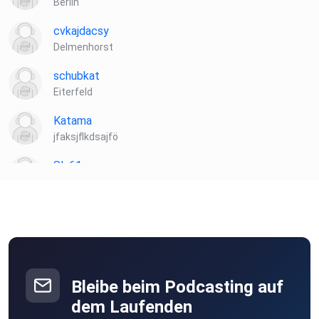
Berlin
cvkajdacsy
Delmenhorst
schubkat
Eiterfeld
Katama
jfaksjflkdsajfö
Sly61
mühlhausen
Tinkerbell13
DustyPlains
Berlin
Bleibe beim Podcasting auf
xra7tx8h
dem Laufenden
Haselünne