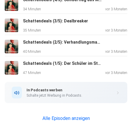
Verhaftungen willkürlich? Wurden sie als
34 Minuten
vor 3 Monaten
"Verhandlungsmasse" in
Russland gesammelt?
Schattendeals (3/5): Dealbreaker
Die Host stellt all diese Fragen auch dem russischen
35 Minuten
vor 3 Monaten
Regime.
Franka Hennes trifft Ex-Bundeskanzler Olaf Scholz. Sie will
Schattendeals (2/5): Verhandlungsmasse
wissen:
40 Minuten
vor 3 Monaten
War der Deal mit Putin ein Fehler? Und was sagt er uns
Schattendeals (1/5): Der Schüler im Straflager
über Putins
Agenda und sein Handeln heute?
47 Minuten
vor 3 Monaten
Alle fünf Folgen von "Schattendeals: Putins Geiseln" gibt
In Podcasts werben
es ab dem
Schalte jetzt Werbung in Podcasts.
13. April 2026 in ARD Sounds. Jetzt abonnieren und den
Start nicht
verpassen
Alle Episoden anzeigen