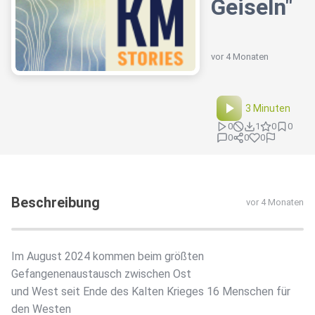
Geiseln"
vor 4 Monaten
3 Minuten
0
1
0
0
0
0
0
Beschreibung
vor 4 Monaten
Im August 2024 kommen beim größten
Gefangenenaustausch zwischen Ost
und West seit Ende des Kalten Krieges 16 Menschen für
den Westen