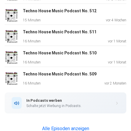
Techno House Music Podcast No. 512
Kinez – Burnout (cc by)
15 Minuten
vor 4 Wochen
Techno House Music Podcast No. 511
Nullfeld 6000 – Inferno (cc by sa)
16 Minuten
vor 1 Monat
Techno House Music Podcast No. 510
(cc = creative commons license)
16 Minuten
vor 1 Monat
Mehr Techno und House Musik bei Traex.de
Techno House Music Podcast No. 509
Alle Podcast Editionen in der ?bersicht unter Techno
16 Minuten
vor 2 Monaten
House Music
Podcast oder höre alle Episoden im Stream über die
In Podcasts werben
Techno House
Schalte jetzt Werbung in Podcasts.
Internet Radio Page.
Alle Episoden anzeigen