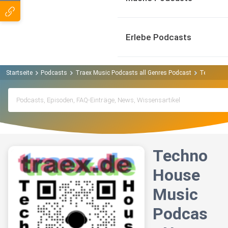
Erlebe Podcasts
Startseite
Podcasts
Traex Music Podcasts all Genres Podcast
Techno Ho
Techno
House
Music
Podcas