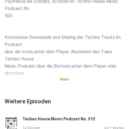
Psytrance bis Schranz, zu hören im Techno House Music
Podcast No.
505.
Kostenlose Downloads und Sharing der Techno Tracks im
Podcast
über die Icons unter dem Player. Abonniere den Traex
Techno House
Music Podcast über die Buttons unter dem Player oder
abonniere
Mehr
den Website Feed für alle Nachrichten.
Weitere Episoden
Die Tracks im Traex Techno House Podcasts 505:
Techno House Music Podcast No. 513
Mala Testa – Pulse (cc by)
14 Minuten
vor 2 Wochen