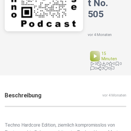
t No.
505
vor 4 Monaten
15
Minuten
0
0
0
0
0
0
0
Beschreibung
vor 4 Monaten
Techno Hardcore Edition, ziemlich kompromisslos von