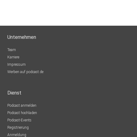
Unternehmen
Team
Karriere
Impressum
Werben auf podcast.de
Dienst
Podcast anmelden
Podcast hochladen
Podcast-Events
Registrierung
Anmeldung