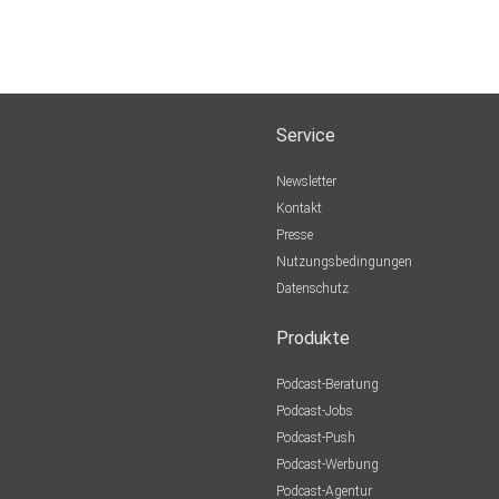
Service
Newsletter
Kontakt
Presse
Nutzungsbedingungen
Datenschutz
Produkte
Podcast-Beratung
Podcast-Jobs
Podcast-Push
Podcast-Werbung
Podcast-Agentur